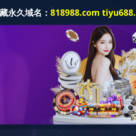
心
新闻&展会
服务与支持
投