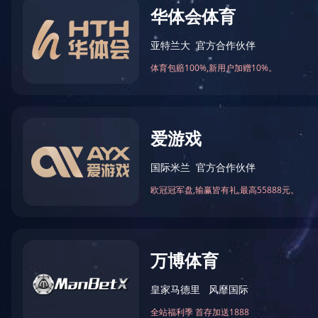
关于天瑞
首页
关于天瑞
公司简介
股份公司设立后，按
应公司现阶段发 展
公司治理
公司运营过程中逐步
可持续发展
公司年报
视频宣传片
资质荣誉