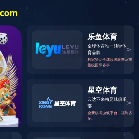
搜索
资者关系
人力资源
开云(中国)官方网
站-kaiyun.com