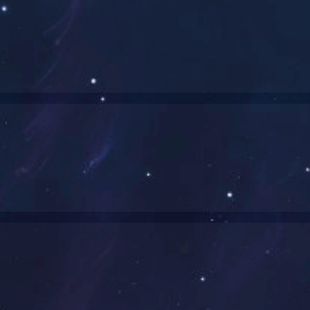
公司治理
照《公司法》和《公司章程》的相关规定建立了股东大 会、董
的内部控制体系，公司治理和内部控制水平得到了明显提高。但由
完善和检 验。随着公司的快速发展，经营规模的扩大和业务范围