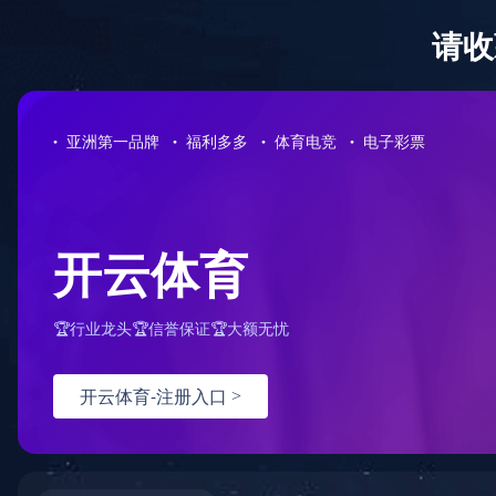
首页
关于天瑞
产品中