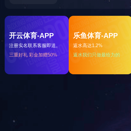
热销产品
开云(中国)官方网站-kaiyun.com
微型电流互感器
开合式电流互感器
剩余（零序）电流互感器
低压电流互感器
柔性罗氏线圈
霍尔传感器
交直流变送器