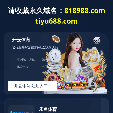
搜索
首
关
产
新
服
投
人
开云(中国)
页
于
品
闻
务
资
力
官方网站-
天
中
&
与
者
资
kaiyun.com
瑞
心
展
支
关
源
会
持
系