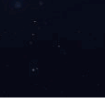
备带电检测技
术高峰论
坛”，4月17日
至18日在浙江
杭州成功举
办。
2025-04-23 1
4:57:06
天瑞电子
受邀参加
第九届越
南国际电
力能源展
2024年9月3
日-6日，天瑞