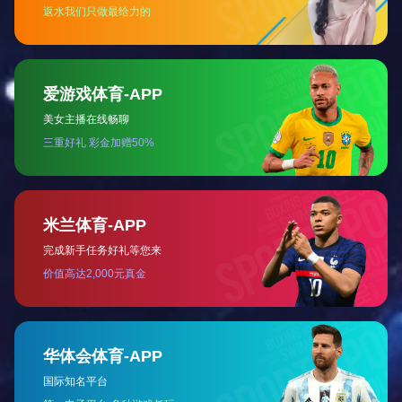
相2026 C
PEM电力
设备管理
大会
2026-04-28 1
1:56:11
天瑞电子
精彩亮相
2025上海
EP电力展
2025年11月2
0日，天门讯‌
——2025年1
1月18日-20
日，第32届中