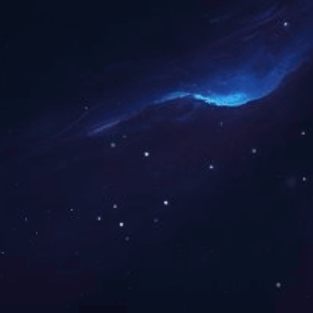
测量仪器
智能断路器用电流互感器
智能在线监测装置
电量隔离传感器