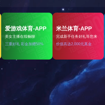
网站-kaiyun.com 办公室；联系人：闵文杰，受理电话：1897262
开云(中国)官方网站-kaiy
2025年5月1