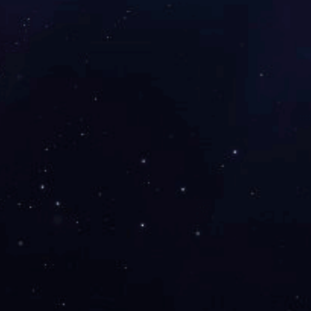
服务热线：400-086-3003
电话：0728-5353116 5353117
传真：0728-5353121
邮箱：
hbtr@exlinecreme.com
地址：湖北省天门市经济开发区创业大道8号
Copyright @ 开云(中国)官方网站-kaiyun.com .All rights reserved